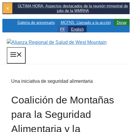
Saltar
ÚLTIMA HORA: Aspectos destacados de la reunión trimestral de
×
julio de la WMRHA
al
contenido
Galería de aniversario
MCFNS: Llamado a la acción
Donar
PF
English
MENÚ
Una iniciativa de seguridad alimentaria
Coalición de Montañas
para la Seguridad
Alimentaria y la