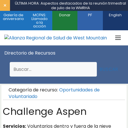
Saltar
ÚLTIMA HORA: Aspectos destacados de la reunión trimestral
×
de julio de la WMRHA
al
Galería de
MCFNS:
Donar
PF
English
contenido
aniversario
Llamado
a la
acción
M
Directorio de Recursos
BUSCAR
Categoría de recurso:
Oportunidades de
Voluntariado
Challenge Aspen
Servicios:
Voluntarios dentro y fuera de la nieve