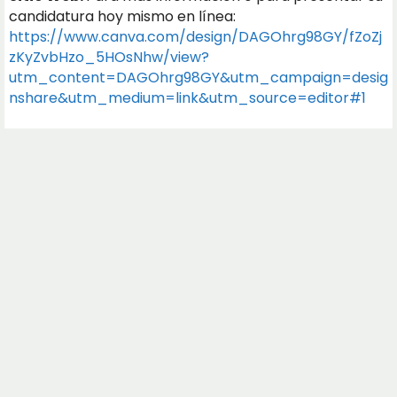
candidatura hoy mismo en línea:
https://www.canva.com/design/DAGOhrg98GY/fZoZj
zKyZvbHzo_5HOsNhw/view?
utm_content=DAGOhrg98GY&utm_campaign=desig
nshare&utm_medium=link&utm_source=editor#1