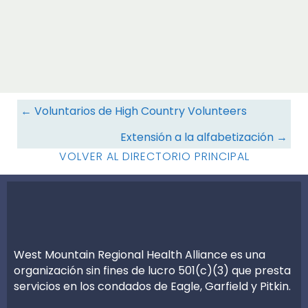
Navegación
← Voluntarios de High Country Volunteers
de
Extensión a la alfabetización →
recursos
VOLVER AL DIRECTORIO PRINCIPAL
West Mountain Regional Health Alliance es una
organización sin fines de lucro 501(c)(3) que presta
servicios en los condados de Eagle, Garfield y Pitkin.