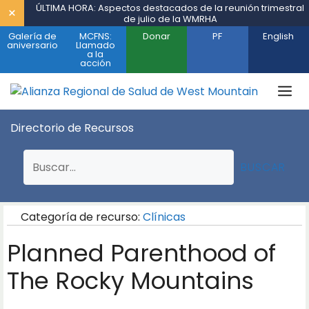
Saltar
ÚLTIMA HORA: Aspectos destacados de la reunión trimestral
×
de julio de la WMRHA
al
Galería de
MCFNS:
Donar
PF
English
contenido
aniversario
Llamado
a la
acción
M
Directorio de Recursos
BUSCAR
Categoría de recurso:
Clínicas
Planned Parenthood of
The Rocky Mountains