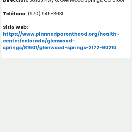
Dirección:
50923 Hwy 6, Glenwood Springs, CO 81601
Teléfono:
(970) 945-8631
Sitio Web:
https://www.plannedparenthood.org/health-
center/colorado/glenwood-
springs/81601/glenwood-springs-2172-90210