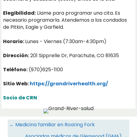
Elegibilidad:
Llame para programar una cita. Es
necesario programarla. Atendemos a los condados
de Pitkin, Eagle y Garfield.
Horario:
Lunes - Viernes (7:30am-4:30pm)
Dirección:
201 Sipprelle Dr, Parachute, CO 81635
Teléfono:
(970)625-1100
Sitio Web:
https://grandriverhealth.org/
Socio de CRN
Navegación
← Medicina familiar en Roaring Fork
de
Asociados médicos de Glenwood (GMA) →