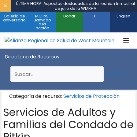
Saltar
ÚLTIMA HORA: Aspectos destacados de la reunión trimestral
×
de julio de la WMRHA
al
Galería de
MCFNS:
Donar
PF
English
contenido
aniversario
Llamado
a la
acción
M
Directorio de Recursos
BUSCAR
Categoría de recurso:
Servicios de Protección
Servicios de Adultos y
Familias del Condado de
Pitkin