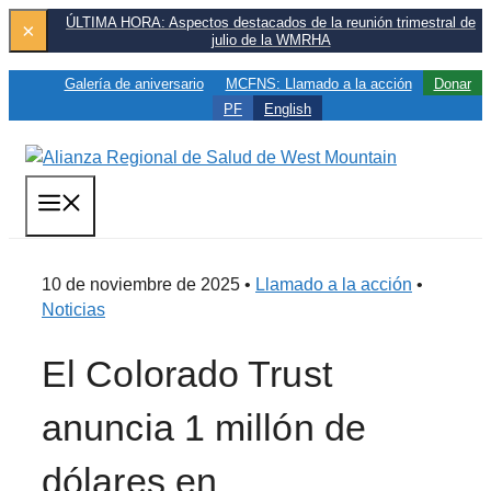
Saltar
ÚLTIMA HORA: Aspectos destacados de la reunión trimestral de
×
julio de la WMRHA
al
contenido
Galería de aniversario
MCFNS: Llamado a la acción
Donar
PF
English
MENÚ
10 de noviembre de 2025 •
Llamado a la acción
•
Noticias
El Colorado Trust
anuncia 1 millón de
dólares en