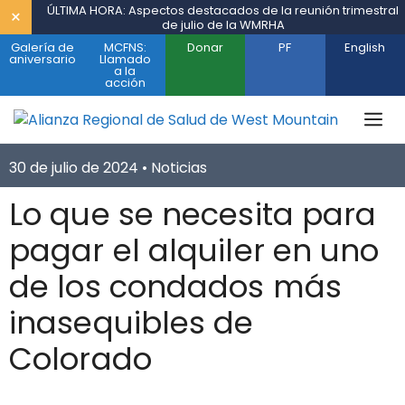
Saltar
ÚLTIMA HORA: Aspectos destacados de la reunión trimestral
×
de julio de la WMRHA
al
Galería de
MCFNS:
Donar
PF
English
contenido
aniversario
Llamado
a la
acción
M
30 de julio de 2024 •
Noticias
Lo que se necesita para
pagar el alquiler en uno
de los condados más
inasequibles de
Colorado