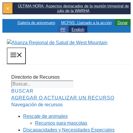
Saltar
ÚLTIMA HORA: Aspectos destacados de la reunión trimestral de
×
julio de la WMRHA
al
contenido
Galería de aniversario
MCFNS: Llamado a la acción
Donar
PF
English
MENÚ
Directorio de Recursos
BUSCAR
AGREGAR O ACTUALIZAR UN RECURSO
Navegación de recursos
Rescate de animales
Recursos para mascotas
Discapacidades y Necesidades Especiales