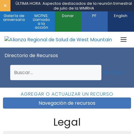
Saltar
ÚLTIMA HORA: Aspectos destacados de la reunión trimestral
×
de julio de la WMRHA
al
Galería de
MCFNS:
Donar
PF
English
contenido
aniversario
Llamado
a la
acción
M
Directorio de Recursos
BUSCAR
AGREGAR O ACTUALIZAR UN RECURSO
Navegación de recursos
Legal